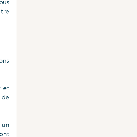
vous
ntre
ons
x et
s de
r un
 ont