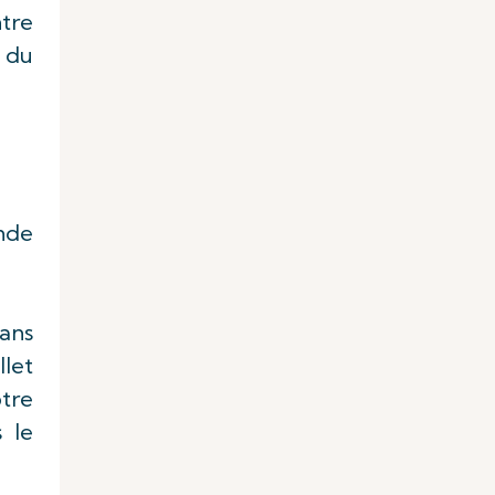
ntre
s du
nde
dans
llet
otre
 le