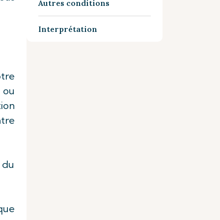
Autres conditions
Interprétation
tre
, ou
tion
ntre
x du
 que