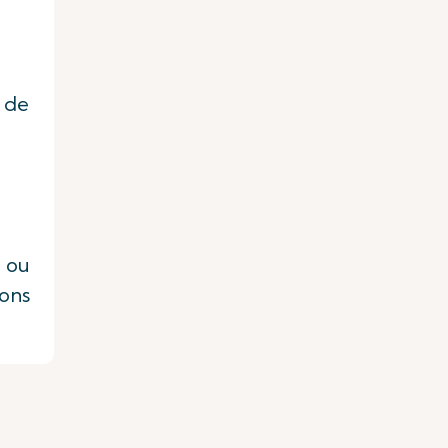
 de
 ou
vons