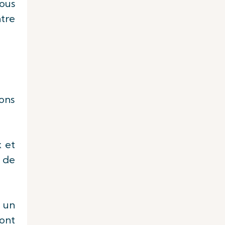
vous
ntre
ons
x et
s de
r un
 ont