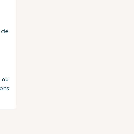
 de
 ou
vons