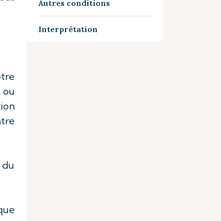
Autres conditions
Interprétation
tre
, ou
tion
ntre
x du
 que