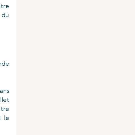
ntre
s du
nde
dans
llet
otre
 le