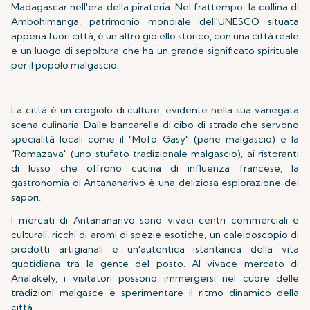
Madagascar nell'era della pirateria. Nel frattempo, la collina di
Ambohimanga, patrimonio mondiale dell'UNESCO situata
appena fuori città, è un altro gioiello storico, con una città reale
e un luogo di sepoltura che ha un grande significato spirituale
per il popolo malgascio.
La città è un crogiolo di culture, evidente nella sua variegata
scena culinaria. Dalle bancarelle di cibo di strada che servono
specialità locali come il "Mofo Gasy" (pane malgascio) e la
"Romazava" (uno stufato tradizionale malgascio), ai ristoranti
di lusso che offrono cucina di influenza francese, la
gastronomia di Antananarivo è una deliziosa esplorazione dei
sapori.
I mercati di Antananarivo sono vivaci centri commerciali e
culturali, ricchi di aromi di spezie esotiche, un caleidoscopio di
prodotti artigianali e un'autentica istantanea della vita
quotidiana tra la gente del posto. Al vivace mercato di
Analakely, i visitatori possono immergersi nel cuore delle
tradizioni malgasce e sperimentare il ritmo dinamico della
città.