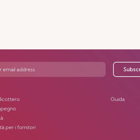
Subsc
elicottero
Guida
impegno
tà
 per i fornitori