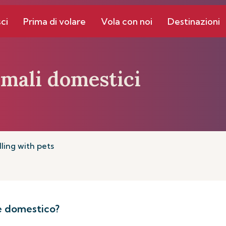
ci
Prima di volare
Vola con noi
Destinazioni
imali domestici
lling with pets
e domestico?