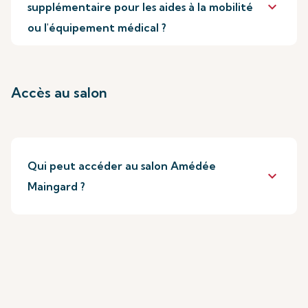
keyboard_arrow_down
supplémentaire pour les aides à la mobilité
ou l'équipement médical ?
Accès au salon
Qui peut accéder au salon Amédée
keyboard_arrow_down
Maingard ?