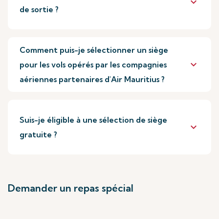
keyboard_arrow_down
de sortie ?
Comment puis-je sélectionner un siège
keyboard_arrow_down
pour les vols opérés par les compagnies
aériennes partenaires d'Air Mauritius ?
Suis-je éligible à une sélection de siège
keyboard_arrow_down
gratuite ?
Demander un repas spécial