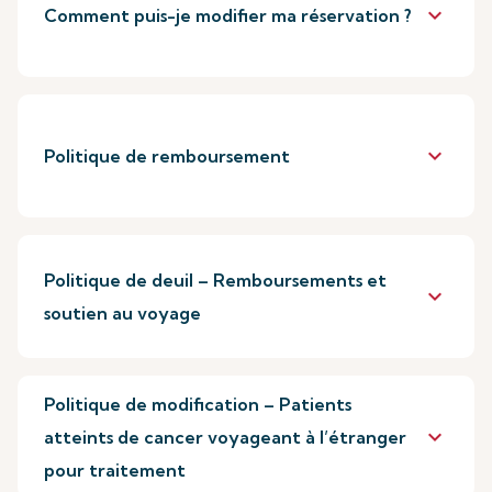
keyboard_arrow_down
Comment puis-je modifier ma réservation ?
keyboard_arrow_down
Politique de remboursement
Politique de deuil – Remboursements et
keyboard_arrow_down
soutien au voyage
Politique de modification – Patients
keyboard_arrow_down
atteints de cancer voyageant à l’étranger
pour traitement