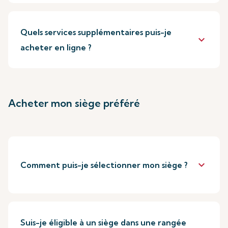
Quels services supplémentaires puis-je
keyboard_arrow_down
acheter en ligne ?
Acheter mon siège préféré
keyboard_arrow_down
Comment puis-je sélectionner mon siège ?
Suis-je éligible à un siège dans une rangée