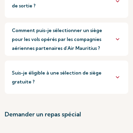
keyboard_arrow_down
de sortie ?
Comment puis-je sélectionner un siège
keyboard_arrow_down
pour les vols opérés par les compagnies
aériennes partenaires d'Air Mauritius ?
Suis-je éligible à une sélection de siège
keyboard_arrow_down
gratuite ?
Demander un repas spécial