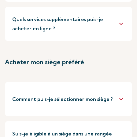
Quels services supplémentaires puis-je
keyboard_arrow_down
acheter en ligne ?
Acheter mon siège préféré
keyboard_arrow_down
Comment puis-je sélectionner mon siège ?
Suis-je éligible à un siège dans une rangée