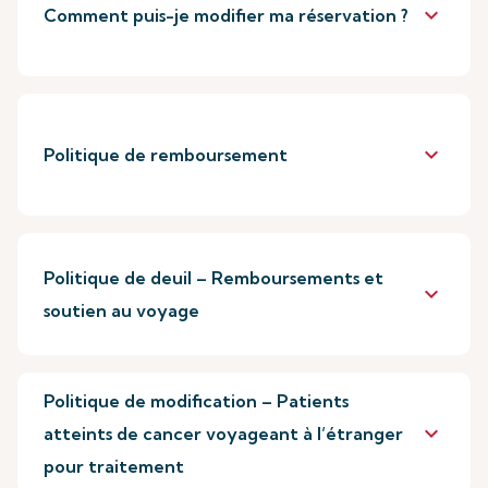
keyboard_arrow_down
Comment puis-je modifier ma réservation ?
keyboard_arrow_down
Politique de remboursement
Politique de deuil – Remboursements et
keyboard_arrow_down
soutien au voyage
Politique de modification – Patients
keyboard_arrow_down
atteints de cancer voyageant à l’étranger
pour traitement