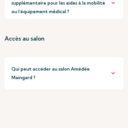
keyboard_arrow_down
supplémentaire pour les aides à la mobilité
ou l'équipement médical ?
Accès au salon
Qui peut accéder au salon Amédée
keyboard_arrow_down
Maingard ?