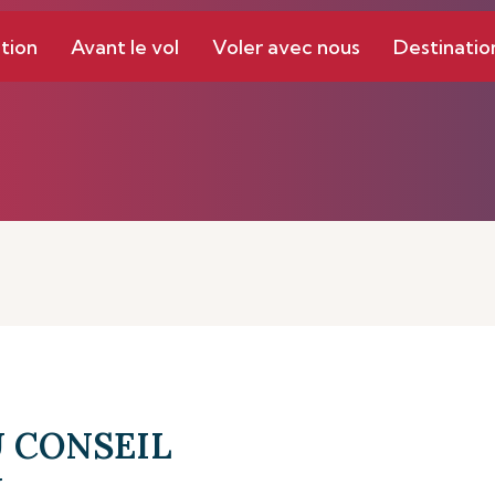
tion
Avant le vol
Voler avec nous
Destinatio
 CONSEIL
N