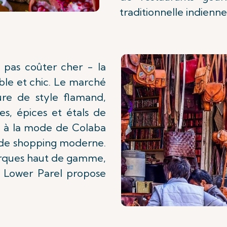
traditionnelle indienne
 pas coûter cher - la
able et chic. Le marché
ure de style flamand,
ues, épices et étals de
es à la mode de Colaba
 de shopping moderne.
arques haut de gamme,
à Lower Parel propose