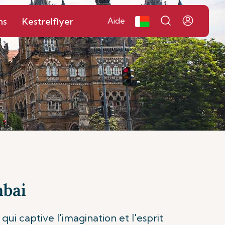
ns
Kestrelflyer
Aide
umbai
ui captive l'imagination et l'esprit