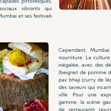
scapades pittoresques,
ociaux vibrants qui
umbai et ses festivals
Cependant, Mumbai 
nourriture. La culture
inégalée, avec des d
(beignet de pomme de
pav bhaji (curry de lé
des saveurs qui incar
ville. Pour une exp
gamme, la scène ga
de restaurants gour