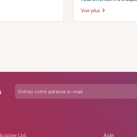
Voir plus
s
licopter Ltd
Aide