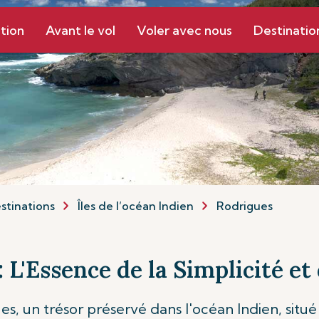
tion
Avant le vol
Voler avec nous
Destinatio
stinations
Îles de l’océan Indien
Rodrigues
: L'Essence de la Simplicité e
ues, un trésor préservé dans l'océan Indien, situ