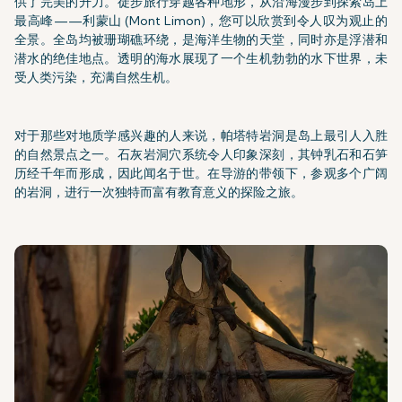
供了完美的升力。徒步旅行穿越各种地形，从沿海漫步到探索岛上
最高峰——利蒙山 (Mont Limon)，您可以欣赏到令人叹为观止的
全景。全岛均被珊瑚礁环绕，是海洋生物的天堂，同时亦是浮潜和
潜水的绝佳地点。透明的海水展现了一个生机勃勃的水下世界，未
受人类污染，充满自然生机。
对于那些对地质学感兴趣的人来说，帕塔特岩洞是岛上最引人入胜
的自然景点之一。石灰岩洞穴系统令人印象深刻，其钟乳石和石笋
历经千年而形成，因此闻名于世。在导游的带领下，参观多个广阔
的岩洞，进行一次独特而富有教育意义的探险之旅。