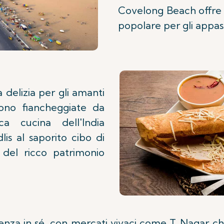
Covelong Beach offre 
popolare per gli appass
 delizia per gli amanti
sono fiancheggiate da
a cucina dell'India
lis al saporito cibo di
 del ricco patrimonio
za in sé, con mercati vivaci come T. Nagar che o