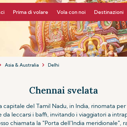
ci
Prima di volare
Vola con noi
Destinazioni
Asia & Australia
Delhi
Chennai svelata
a capitale del Tamil Nadu, in India, rinomata per i
ie da leccarsi i baffi, invitando i viaggiatori a in
esso chiamata la "Porta dell'India meridionale", r