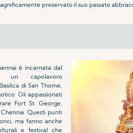
agnificamente preservato il suo passato abbracc
hennai è incarnata dal
r, un capolavoro
 Basilica di San Thome,
otico. Gli appassionati
lorare Fort St. George,
i Chennai. Questi punti
storici, ma fanno anche
turali e festival che