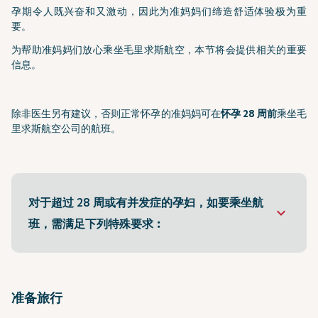
孕期令人既兴奋和又激动，因此为准妈妈们缔造舒适体验极为重
要。
为帮助准妈妈们放心乘坐毛里求斯航空，本节将会提供相关的重要
信息。
除非医生另有建议，否则正常怀孕的准妈妈可在
怀孕 28 周前
乘坐毛
里求斯航空公司的航班。
对于超过 28 周或有并发症的孕妇，如要乘坐航
keyboard_arrow_down
班，需满足下列特殊要求︰
准备旅行