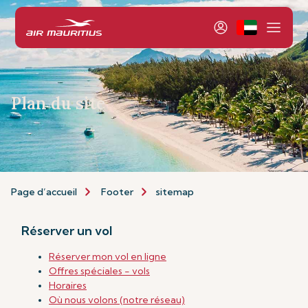
Plan du site
Page d’accueil
Footer
sitemap
Réserver un vol
Réserver mon vol en ligne
Offres spéciales - vols
Horaires
Où nous volons (notre réseau)