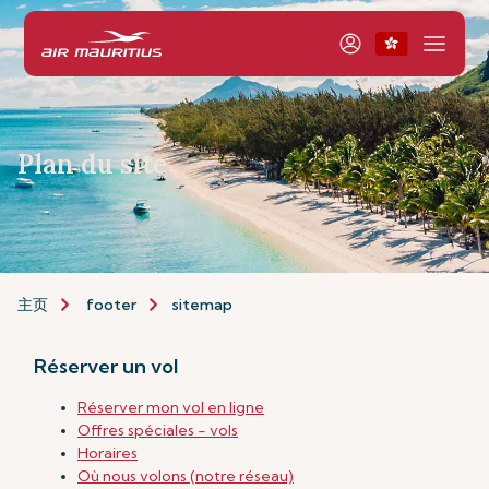
Plan du site
主页
footer
sitemap
Réserver un vol
Réserver mon vol en ligne
Offres spéciales - vols
Horaires
Où nous volons (notre réseau)