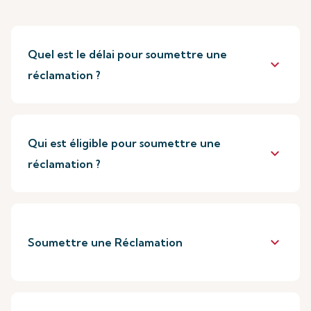
Quel est le délai pour soumettre une
keyboard_arrow_down
réclamation ?
Qui est éligible pour soumettre une
keyboard_arrow_down
réclamation ?
keyboard_arrow_down
Soumettre une Réclamation