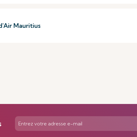
'Air Mauritius
s