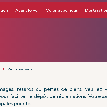
tion
Avant le vol
Voler avec nous
Destinatio
Réclamations
ges, retards ou pertes de biens, veuillez vo
our faciliter le dépôt de réclamations. Votre sat
pales priorités.