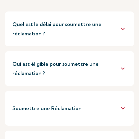
Quel est le délai pour soumettre une
keyboard_arrow_down
réclamation ?
Qui est éligible pour soumettre une
keyboard_arrow_down
réclamation ?
keyboard_arrow_down
Soumettre une Réclamation