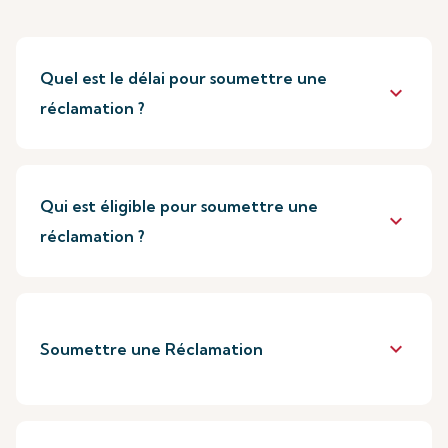
Quel est le délai pour soumettre une
keyboard_arrow_down
réclamation ?
Qui est éligible pour soumettre une
keyboard_arrow_down
réclamation ?
keyboard_arrow_down
Soumettre une Réclamation