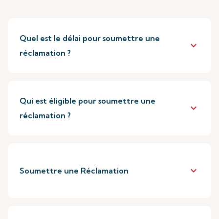
Quel est le délai pour soumettre une
keyboard_arrow_down
réclamation ?
Qui est éligible pour soumettre une
keyboard_arrow_down
réclamation ?
keyboard_arrow_down
Soumettre une Réclamation