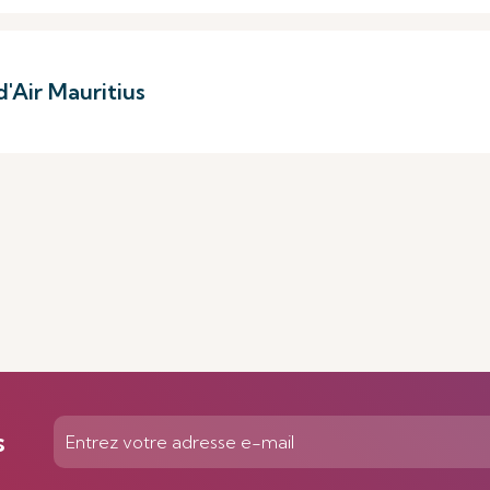
'Air Mauritius
s