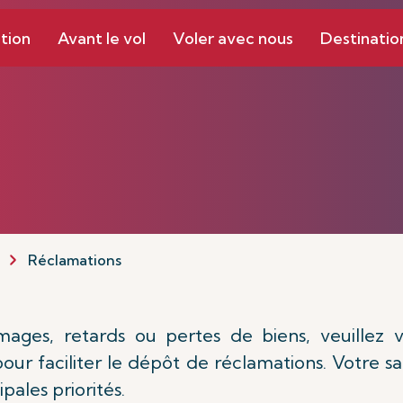
tion
Avant le vol
Voler avec nous
Destinatio
Réclamations
ges, retards ou pertes de biens, veuillez vo
our faciliter le dépôt de réclamations. Votre sat
pales priorités.