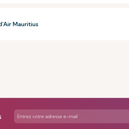
'Air Mauritius
s