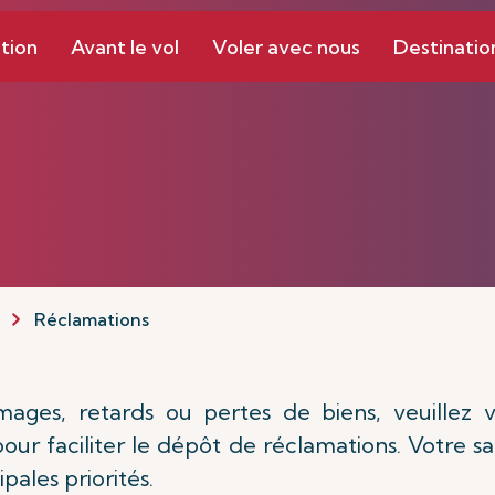
tion
Avant le vol
Voler avec nous
Destinatio
Réclamations
ges, retards ou pertes de biens, veuillez vo
our faciliter le dépôt de réclamations. Votre sat
pales priorités.