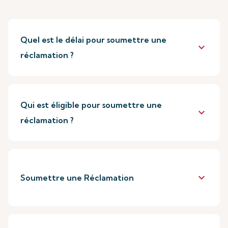
Quel est le délai pour soumettre une
keyboard_arrow_down
réclamation ?
Qui est éligible pour soumettre une
keyboard_arrow_down
réclamation ?
keyboard_arrow_down
Soumettre une Réclamation