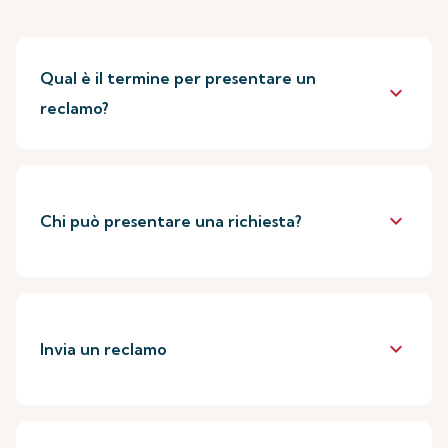
Qual è il termine per presentare un
keyboard_arrow_down
reclamo?
keyboard_arrow_down
Chi può presentare una richiesta?
keyboard_arrow_down
Invia un reclamo