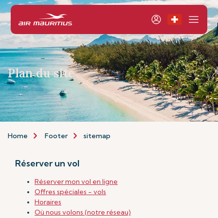
Plan du site
Home
Footer
sitemap
Réserver un vol
Réserver mon vol en ligne
Offres spéciales - vols
Horaires
Où nous volons (notre réseau)