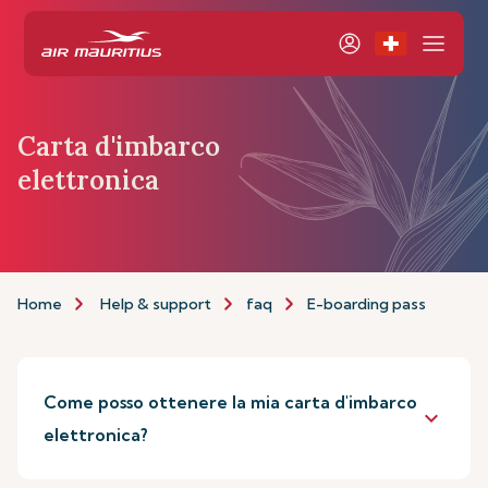
Carta d'imbarco
elettronica
Home
Help & support
faq
E-boarding pass
Come posso ottenere la mia carta d'imbarco
keyboard_arrow_down
elettronica?